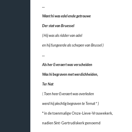
...
Want hi was edel ende getrouwe
Der stat van Bruessel
( Hij was als ridder van adel
en hij fungeerde als schepen van Brussel )
...
Als her Everaert was verscheiden
Was hi begraven met werdichheiden,
Ter Nat
(
Toen heer Everaert was overleden
werd hij plechtig begraven te Ternat * )
* in de toenmalige Onze-Lieve-Vrouwekerk,
nadien Sint-Gertrudiskerk genoemd