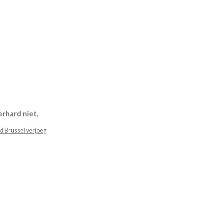
rhard niet,
d Brussel verjoeg