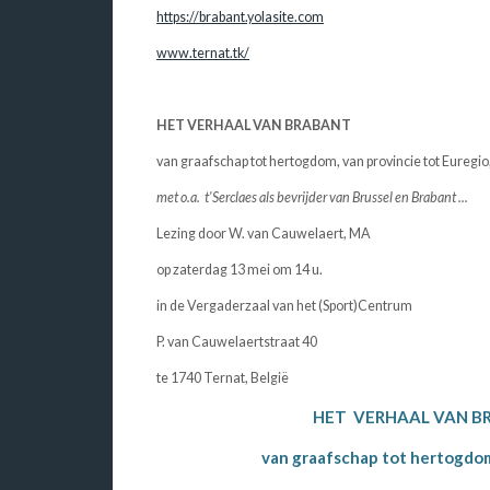
https://brabant.yolasite.com
www.ternat.tk/
HET VERHAAL VAN BRABANT
van graafschap tot hertogdom, van provincie tot Euregi
met o.a. t'Serclaes als bevrijder van Brussel en Brabant ...
Lezing door W. van Cauwelaert, MA
op zaterdag 13 mei om 14 u.
in de Vergaderzaal van het (Sport)Centrum
P. van Cauwelaertstraat 40
te 1740 Ternat, België
HET VERHAAL VAN BR
van graafschap tot hertogdom