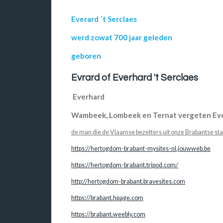
Everard ´t Serclaes
werd zowat 700 jaar geleden
geboren
Evrard of Everhard 't Serclaes
Everhard
Wambeek, Lombeek en Ternat vergeten Eve
de man die de Vlaamse bezetters uit onze Brabantse sta
https://hertogdom-brabant-mysites-nl.jouwweb.be
https://hertogdom-brabant.tripod.com/
http://hertogdom-brabant.bravesites.com
https://brabant.hpage.com
https://brabant.weebly.com