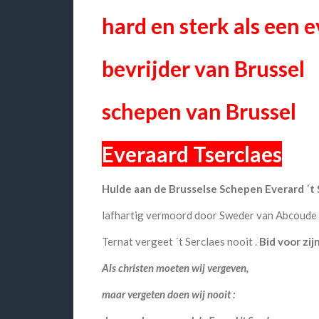
hard en sterk als een e
bevrijder van Brussel
schepen van Brussel
Everaard Tserclaes
Hulde aan de Brusselse Schepen Everard ´t 
lafhartig vermoord door Sweder van Abcoude
Ternat vergeet ´t Serclaes nooit .
Bid voor zijn
Als christen moeten wij vergeven,
maar vergeten doen wij nooit :