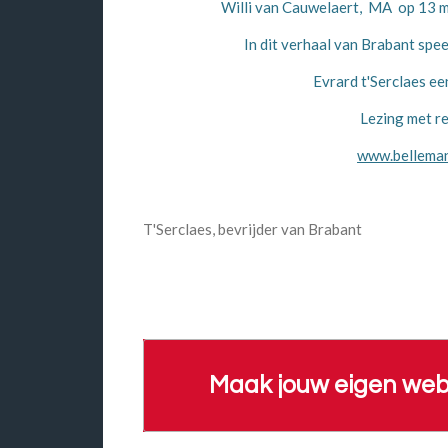
Willi van Cauwelaert, MA op 13 m
In dit verhaal van Brabant spee
Evrard t'Serclaes een 
Lezing met r
www.belleman
T'Serclaes, bevrijder van Brabant
Maak jouw eigen web