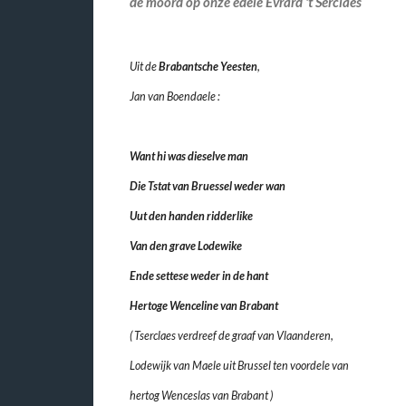
de moord op onze edele Evrard 't Serclaes
Uit de
Brabantsche Yeesten
,
Jan van Boendaele :
Want hi was dieselve man
Die Tstat van Bruessel weder wan
Uut den handen ridderlike
Van den grave Lodewike
Ende settese weder in de hant
Hertoge Wenceline van Brabant
( Tserclaes verdreef de graaf van Vlaanderen,
Lodewijk van Maele uit Brussel ten voordele van
hertog Wenceslas van Brabant )