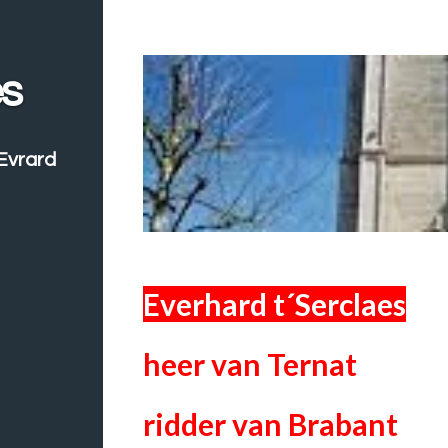
es
Evrard
Everhard t´Serclaes
heer van Ternat
ridder van Brabant