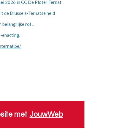
ei 2026 in CC De Ploter Ternat
lt de Brussels-Ternatse held
belangrijke rol ...
e-enacting.
ternat.be/
site met
JouwWeb